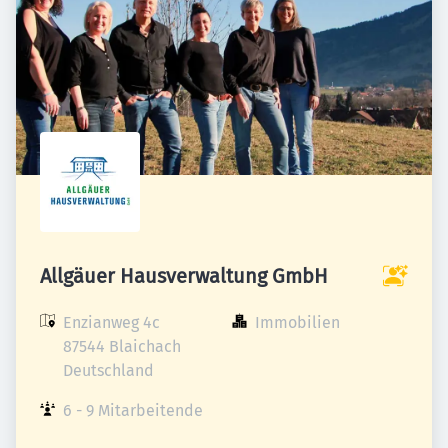
Allgäuer Hausverwaltung GmbH
Enzianweg 4c

Immobilien
87544 Blaichach

Deutschland
6 - 9 Mitarbeitende