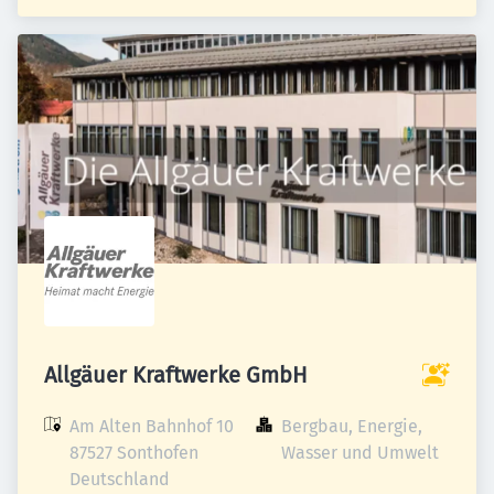
Allgäuer Kraftwerke GmbH
Am Alten Bahnhof 10

Bergbau, Energie, 
87527 Sonthofen

Wasser und Umwelt
Deutschland