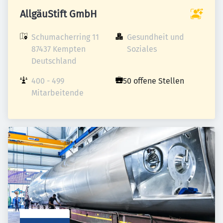
AllgäuStift GmbH
Schumacherring 11

Gesundheit und 
87437 Kempten

Soziales
Deutschland
400 - 499 
50 offene Stellen
Mitarbeitende