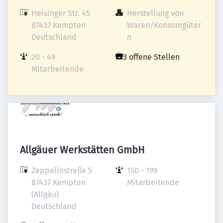
Heisinger Str. 45

Herstellung von 
87437 Kempten

Waren/Konsumgüter
Deutschland
n
20 - 49 
3 offene Stellen
Mitarbeitende
Allgäuer Werkstätten GmbH
Zeppelinstraße 5

150 - 199 
87437 Kempten 
Mitarbeitende
(Allgäu)

Deutschland