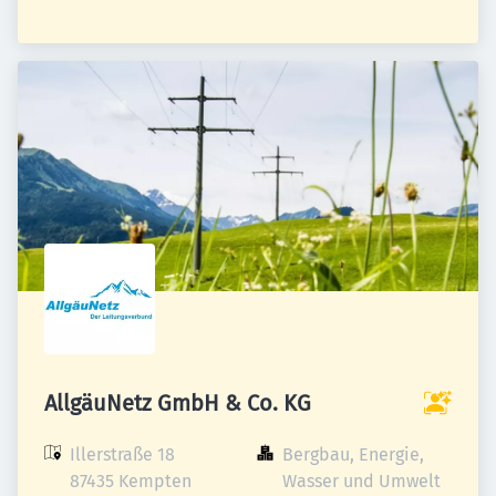
AllgäuNetz GmbH & Co. KG
Illerstraße 18

Bergbau, Energie, 
87435 Kempten 
Wasser und Umwelt