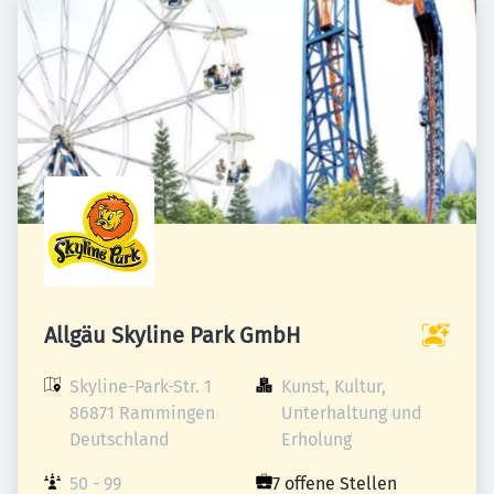
Allgäu Skyline Park GmbH
Skyline-Park-Str. 1

Kunst, Kultur, 
86871 Rammingen

Unterhaltung und 
Deutschland
Erholung
50 - 99 
7 offene Stellen