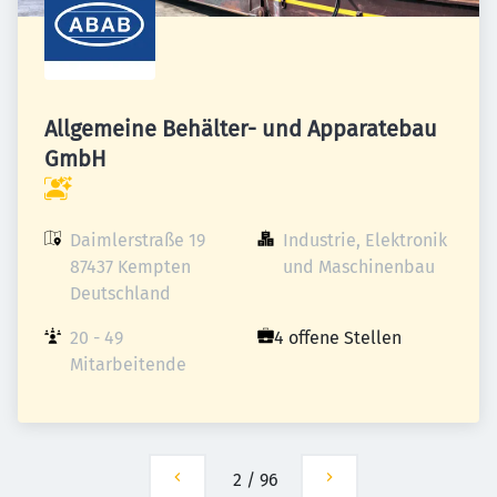
Allgemeine Behälter- und Apparatebau
GmbH
Daimlerstraße 19

Industrie, Elektronik 
87437 Kempten

und Maschinenbau
Deutschland
20 - 49 
4 offene Stellen
Mitarbeitende
2
/
96