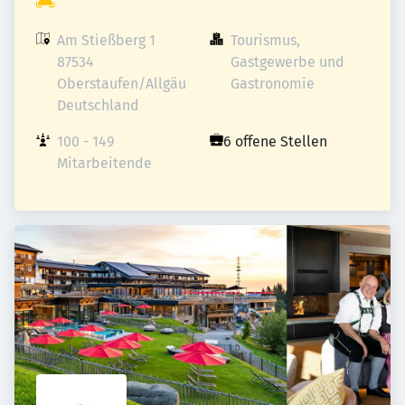
Am Stießberg 1

Tourismus, 
87534 
Gastgewerbe und 
Oberstaufen/Allgäu

Gastronomie
Deutschland
100 - 149 
6 offene Stellen
Mitarbeitende