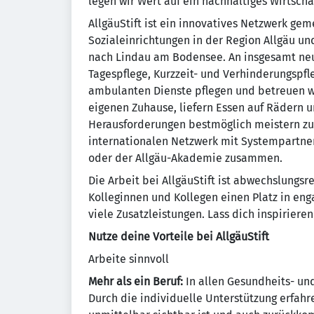
legen wir Wert auf ein nachhaltiges Wirtscha
AllgäuStift ist ein innovatives Netzwerk gem
Sozialeinrichtungen in der Region Allgäu un
nach Lindau am Bodensee. An insgesamt neu
Tagespflege, Kurzzeit- und Verhinderungspf
ambulanten Dienste pflegen und betreuen w
eigenen Zuhause, liefern Essen auf Rädern 
Herausforderungen bestmöglich meistern zu k
internationalen Netzwerk mit Systempartne
oder der Allgäu-Akademie zusammen.
Die Arbeit bei AllgäuStift ist abwechslungsr
Kolleginnen und Kollegen einen Platz in en
viele Zusatzleistungen. Lass dich inspirieren
Nutze deine Vorteile bei AllgäuStift
Arbeite sinnvoll
Mehr als ein Beruf:
In allen Gesundheits- un
Durch die individuelle Unterstützung erfah