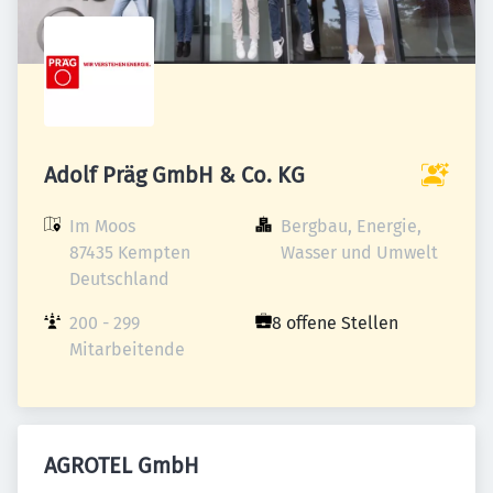
Adolf Präg GmbH & Co. KG
Im Moos

Bergbau, Energie, 
87435 Kempten

Wasser und Umwelt
Deutschland
200 - 299 
8 offene Stellen
Mitarbeitende
AGROTEL GmbH