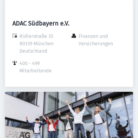
ADAC Südbayern e.V.
Ridlerstraße 35

Finanzen und 
80339 München

Versicherungen
Deutschland
400 - 499 
Mitarbeitende