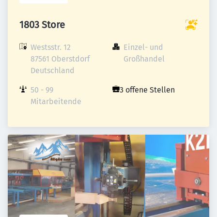
1803 Store
Westsstr. 12

Einzel- und 
87561 Oberstdorf

Großhandel
Deutschland
50 - 99 
3 offene Stellen
Mitarbeitende