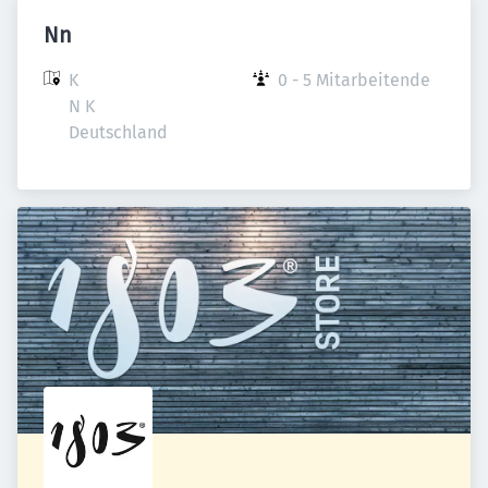
Nn
K

0 - 5 Mitarbeitende
N K

Deutschland