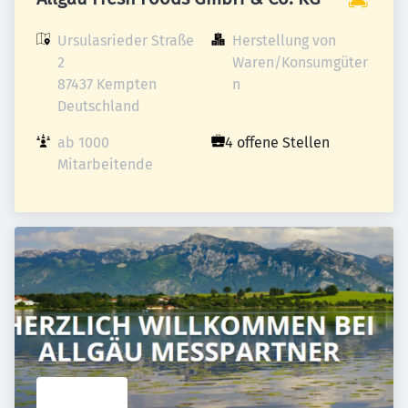
Ursulasrieder Straße 
Herstellung von 
2

Waren/Konsumgüter
87437 Kempten

n
Deutschland
ab 1000 
4 offene Stellen
Mitarbeitende