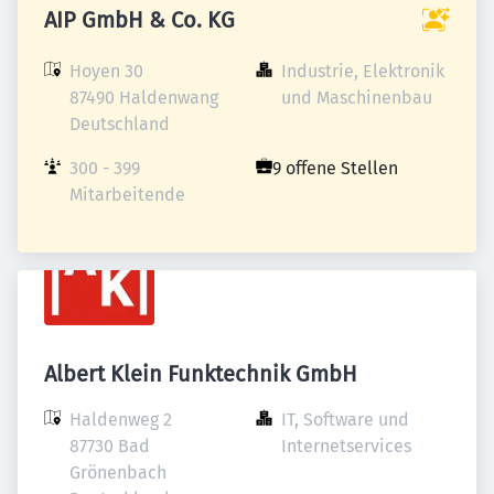
AIP GmbH & Co. KG
Hoyen 30

Industrie, Elektronik 
87490 Haldenwang

und Maschinenbau
Deutschland
300 - 399 
9 offene Stellen
Mitarbeitende
Albert Klein Funktechnik GmbH
Haldenweg 2

IT, Software und 
87730 Bad 
Internetservices
Grönenbach
