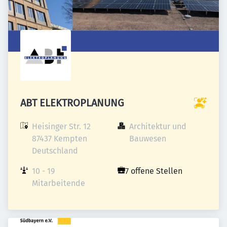
ABT ELEKTROPLANUNG
Heisinger Str. 12

Architektur und 
87437 Kempten

Bauwesen
Deutschland
10 - 19 
7 offene Stellen
Mitarbeitende