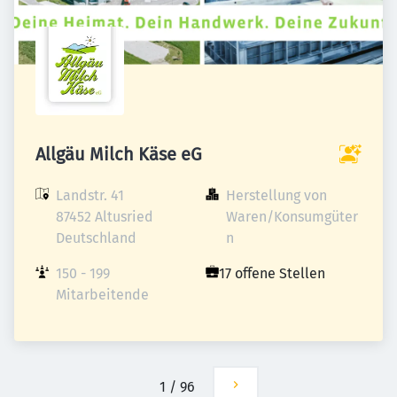
Allgäu Milch Käse eG
Landstr. 41

Herstellung von 
87452 Altusried

Waren/Konsumgüter
Deutschland
n
150 - 199 
17 offene Stellen
Mitarbeitende
1
/
96