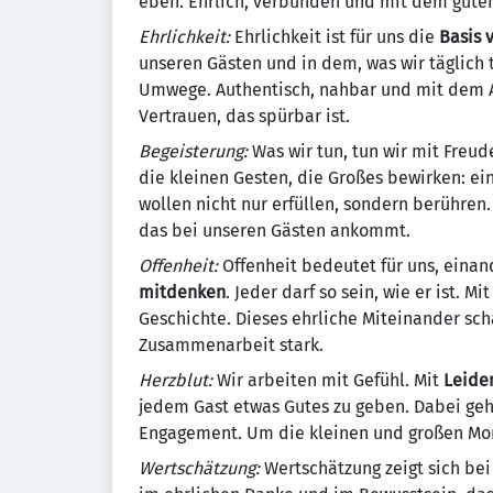
eben. Ehrlich, verbunden und mit dem gute
Ehrlichkeit:
Ehrlichkeit ist für uns die
Basis 
unseren Gästen und in dem, was wir täglich t
Umwege. Authentisch, nahbar und mit dem A
Vertrauen, das spürbar ist.
Begeisterung:
Was wir tun, tun wir mit Freu
die kleinen Gesten, die Großes bewirken: ei
wollen nicht nur erfüllen, sondern berühren
das bei unseren Gästen ankommt.
Offenheit:
Offenheit bedeutet für uns, eina
mitdenken
. Jeder darf so sein, wie er ist. M
Geschichte. Dieses ehrliche Miteinander sc
Zusammenarbeit stark.
Herzblut:
Wir arbeiten mit Gefühl. Mit
Leide
jedem Gast etwas Gutes zu geben. Dabei geh
Engagement. Um die kleinen und großen Mom
Wertschätzung:
Wertschätzung zeigt sich bei