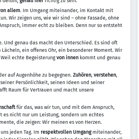
n Gefühl,
genau hier
richtig zu sein.
von allem
. Im Umgang miteinander, im Kontakt mit
un. Wir zeigen uns, wie wir sind – ohne Fassade, ohne
nspruch, immer echt zu bleiben. Denn nur so entsteht
de. Und genau das macht den Unterschied. Es sind oft
n Lächeln, ein offenes Ohr, ein besonderer Moment. Wir
. Weil echte Begeisterung
von innen
kommt und genau
nder auf Augenhöhe zu begegnen.
Zuhören
,
verstehen
,
it seiner Persönlichkeit, seinen Ideen und seiner
hafft Raum für Vertrauen und macht unsere
nschaft
für das, was wir tun, und mit dem Anspruch,
t es nicht nur um Leistung, sondern um echtes
ente, die zeigen: Wir meinen es von Herzen.
 uns jeden Tag. Im
respektvollen Umgang
miteinander,