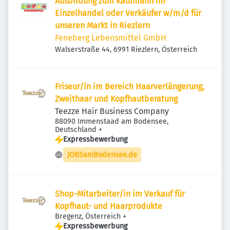
Ausbildung zum Kaufmann im
Einzelhandel oder Verkäufer w/m/d für
unseren Markt in Riezlern
Feneberg Lebensmittel GmbH
Walserstraße 44, 6991 Riezlern, Österreich
Friseur/in im Bereich Haarverlängerung,
Zweithaar und Kopfhautberatung
Teezze Hair Business Company
88090 Immenstaad am Bodensee,
Deutschland
+
Expressbewerbung
JOBSamBodensee.de
Shop-Mitarbeiter/in im Verkauf für
Kopfhaut- und Haarprodukte
Bregenz, Österreich
+
Expressbewerbung