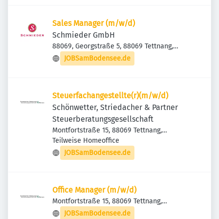
Sales Manager (m/w/d)
Schmieder GmbH
88069, Georgstraße 5, 88069 Tettnang,
Deutschland
JOBSamBodensee.de
Steuerfachangestellte(r)(m/w/d)
Schönwetter, Striedacher & Partner
Steuerberatungsgesellschaft
Montfortstraße 15, 88069 Tettnang,
Deutschland
Teilweise Homeoffice
JOBSamBodensee.de
Office Manager (m/w/d)
Montfortstraße 15, 88069 Tettnang,
Deutschland
JOBSamBodensee.de