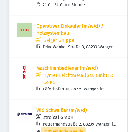
21 € - 24 € pro Stunde
Operativer Einkäufer (m/w/d) /
Holzsystembau
Geiger Gruppe
Felix-Wankel-Straße 3, 88239 Wangen
im Allgäu, Deutschland
Maschinenbediener (m/w/d)
Hymer-Leichtmetallbau GmbH &
Co.KG
Käferhofen 10, 88239 Wangen im
Allgäu, Deutschland
WiG Schweißer (m/w/d)
streisal GmbH
Pettermandstraße 2, 88239 Wangen im
Allgäu, Deutschland
JOBSamBodensee.de