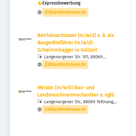
Expressbewerbung
JOBSamBodensee.de
Betriebsschlosser (m/w/d) o. ä. als
Baugeräteführer (m/w/d)
Schwimmbagger in Vollzeit
Langenargener Str. 101, 88069
Tettnang, Deutschland
JOBSamBodensee.de
Meister (m/w/d) Bau- und
Landmaschinenmechaniker o. vglb.
Langenargener Str., 88069 Tettnang,
Deutschland
JOBSamBodensee.de