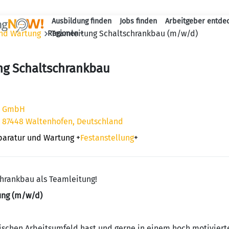
Ausbildung finden
Jobs finden
Arbeitgeber entde
Haupt-Navigation
und Wartung
Teamleitung Schaltschrankbau (m/w/d)
Regionen
ng Schaltschrankbau
e GmbH
6, 87448 Waltenhofen, Deutschland
eparatur und Wartung
+
Festanstellung
+
chrankbau als Teamleitung!
ung (m/w/d)
chen Arbeitsumfeld hast und gerne in einem hoch motivier