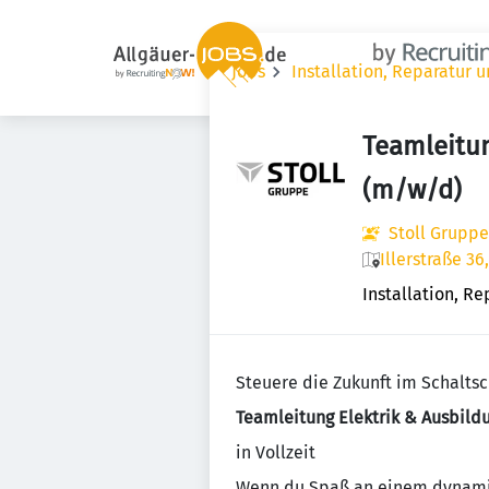
Jobs
Installation, Reparatur 
Teamleitu
(m/w/d)
Stoll Grupp
Illerstraße 3
Installation, R
Steuere die Zukunft im Schalts
Teamleitung Elektrik & Ausbild
in Vollzeit
Wenn du Spaß an einem dynamis