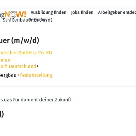
Ausbildung finden
Jobs finden
Arbeitgeber entde
Haupt-Navigation
Straßenbauer (m/w/d)
Regionen
uer (m/w/d)
rutscher GmbH u. Co. KG
hmen
orf, Deutschland
+
Bergbau
+
Festanstellung
ns das Fundament deiner Zukunft:
)