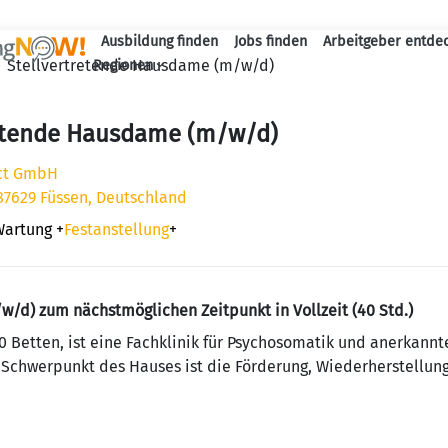
Ausbildung finden
Jobs finden
Arbeitgeber entde
Haupt-Navigation
Stellvertretende Hausdame (m/w/d)
Regionen
retende Hausdame (m/w/d)
ect GmbH
 87629 Füssen, Deutschland
Wartung
+
Festanstellung
+
/d) zum nächstmöglichen Zeitpunkt in Vollzeit (40 Std.)
0 Betten, ist eine Fachklinik für Psychosomatik und anerkannt
r Schwerpunkt des Hauses ist die Förderung, Wiederherstellun