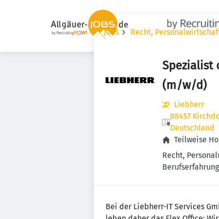
Jobs
Recht, Personalwirtscha
Spezialist
(m/w/d)
Liebherr
88457 Kirchdo
Deutschland
Teilweise H
Recht, Personal
Berufserfahrung 
Bei der Liebherr-IT Services Gm
leben daher das Flex Office: Wir