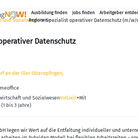
Ausbildung finden
Jobs finden
Arbeitgeber entde
Haupt-Navigation
ft und Sozialwesen
Spezialist operativer Datenschutz (m/w/
Regionen
 operativer Datenschutz
rf an der Iller-Oberopfingen,
omeoffice
wirtschaft und Sozialwesen
Vollzeit
+
Mit
(1 bis 3 Jahre)
bH legen wir Wert auf die Entfaltung individueller und unter
 arbeiten im hybriden Modell bei flexiblen Arbeitszeiten – so