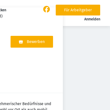
Für Arbeitgeber
cken
d)
Anmelden
Bewerben
nehmerischer Bedürfnisse und
wohl vor Ort als auch mobil.