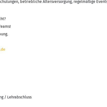
hulungen, betriebliche Altersversorgung, regelmäßige Events
cht?
 Teams!
bung.
.de
ng / Lehrabschluss