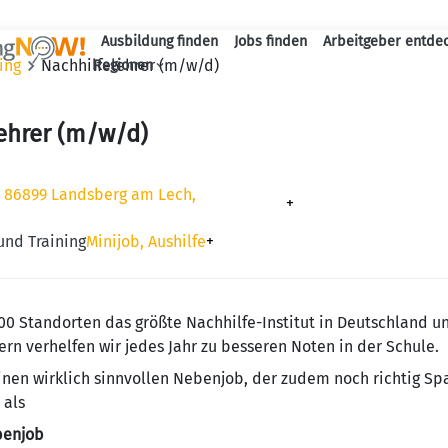
Ausbildung finden
Jobs finden
Arbeitgeber entde
Haupt-Navigation
ing
Nachhilfelehrer (m/w/d)
Regionen
ehrer (m/w/d)
, 86899 Landsberg am Lech,
+
und Training
Minijob, Aushilfe
+
000 Standorten das größte Nachhilfe-Institut in Deutschland u
rn verhelfen wir jedes Jahr zu besseren Noten in der Schule.
einen wirklich sinnvollen Nebenjob, der zudem noch richtig 
 als
benjob