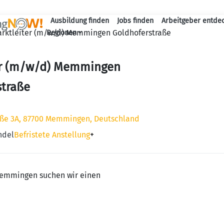
Ausbildung finden
Jobs finden
Arbeitgeber entde
Haupt-Navigation
rktleiter (m/w/d) Memmingen Goldhoferstraße
Regionen
er (m/w/d) Memmingen
straße
aße 3A, 87700 Memmingen, Deutschland
ndel
Befristete Anstellung
+
Memmingen suchen wir einen