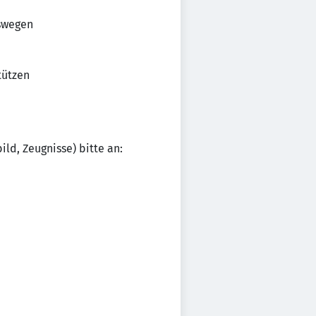
swegen
tützen
ld, Zeugnisse) bitte an: