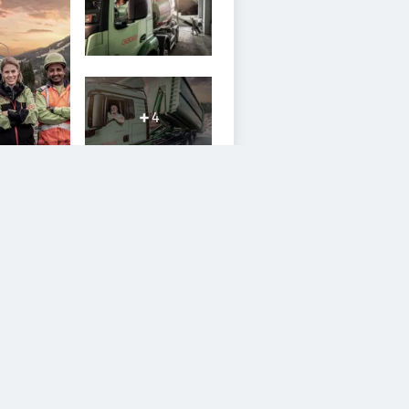
4
iesem Service zustimmen.
YouTube Video