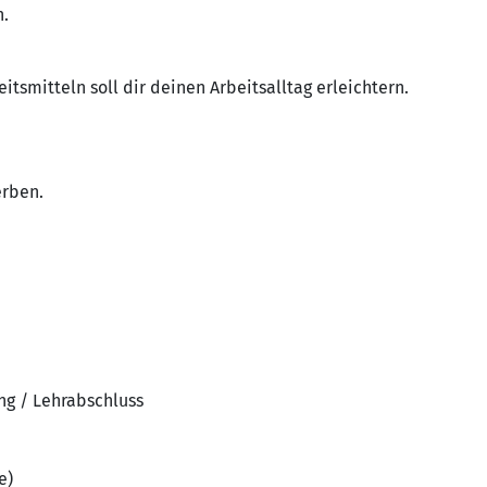
n.
tsmitteln soll dir deinen Arbeitsalltag erleichtern.
erben.
ng / Lehrabschluss
e)