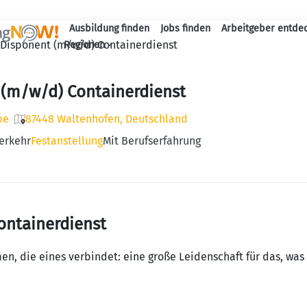
Ausbildung finden
Jobs finden
Arbeitgeber entde
Haupt-Navigation
Disponent (m/w/d) Containerdienst
Regionen
 (m/w/d) Containerdienst
pe
87448 Waltenhofen, Deutschland
erkehr
Festanstellung
Mit Berufserfahrung
ontainerdienst
, die eines verbindet: eine große Leidenschaft für das, was 