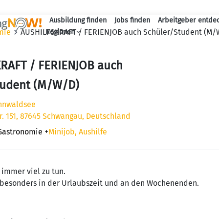
Ausbildung finden
Jobs finden
Arbeitgeber entde
Haupt-Navigation
mie
AUSHILFSKRAFT / FERIENJOB auch Schüler/Student (M/
Regionen
RAFT / FERIENJOB auch
tudent (M/W/D)
nnwaldsee
. 151, 87645 Schwangau, Deutschland
 Gastronomie
+
Minijob, Aushilfe
immer viel zu tun.
 besonders in der Urlaubszeit und an den Wochenenden.