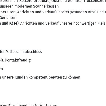
 Bereichen Molkereiprodukte, Obst und Gemüse, Trockensort
n unseren modernen Scannerkassen
bereiten, Anrichten und Verkauf unserer gesunden Brot- und
-Gerichten
 und Käse):
Anrichten und Verkauf unserer hochwertigen Fleis
er Mittelschulabschluss
eit, kontaktfreudig
en
m unsere Kunden kompetent beraten zu können
 im Einzelhandel w/m/d: 3 Jahre