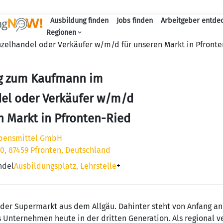
Ausbildung finden
Jobs finden
Arbeitgeber entde
Haupt-Navigation
Regionen
elhandel oder Verkäufer w/m/d für unseren Markt in Pfront
g zum Kaufmann im
del oder Verkäufer w/m/d
n Markt in Pfronten-Ried
bensmittel GmbH
 30, 87459 Pfronten, Deutschland
ndel
Ausbildungsplatz, Lehrstelle
+
n der Supermarkt aus dem Allgäu. Dahinter steht von Anfang an
 Unternehmen heute in der dritten Generation. Als regional v