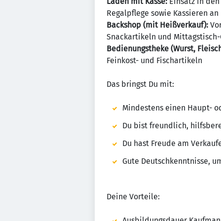
Laden mit Kasse:
Einsatz in den
Regalpflege sowie Kassieren a
Backshop (mit Heißverkauf):
Vor
Snackartikeln und Mittagstisch
Bedienungstheke (Wurst, Fleisch
Feinkost- und Fischartikeln
Das bringst Du mit:
Mindestens einen Haupt- od
Du bist freundlich, hilfsber
Du hast Freude am Verkauf
Gute Deutschkenntnisse, u
Deine Vorteile:
Ausbildungsdauer Kaufmann