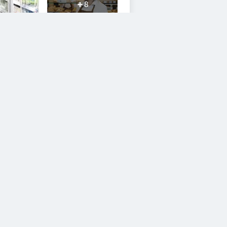
8
iesem Service zustimmen.
YouTube Video