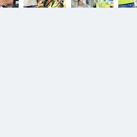
n.
Diesem Service zustimmen.
D
YouTube Video
n.
Diesem Service zustimmen.
YouTube Video