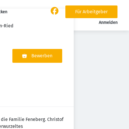
Für Arbeitgeber
cken
Anmelden
en-Ried
Bewerben
 die Familie Feneberg. Christof
erwurzeltes