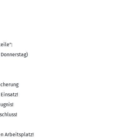
eile":
s Donnerstag)
icherung
Einsatz!
ugnis!
schluss!
n Arbeitsplatz!