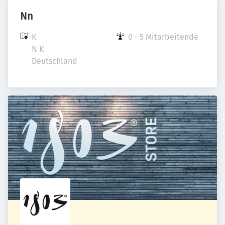
Nn
K

0 - 5 Mitarbeitende
N K

Deutschland