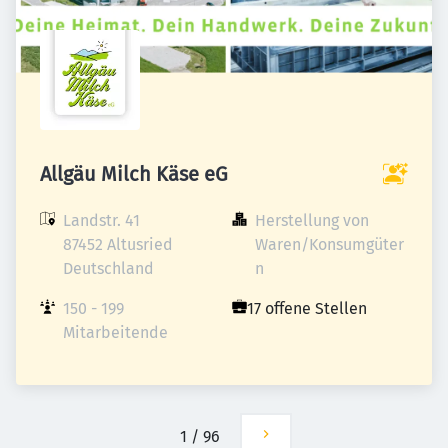
Allgäu Milch Käse eG
Landstr. 41

Herstellung von 
87452 Altusried

Waren/Konsumgüter
Deutschland
n
150 - 199 
17 offene Stellen
Mitarbeitende
1
/
96