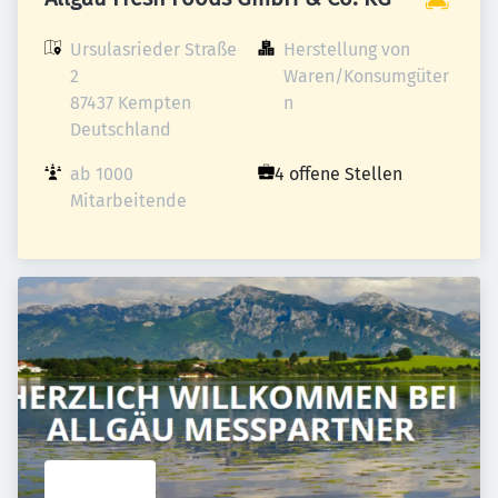
Ursulasrieder Straße 
Herstellung von 
2

Waren/Konsumgüter
87437 Kempten

n
Deutschland
ab 1000 
4 offene Stellen
Mitarbeitende