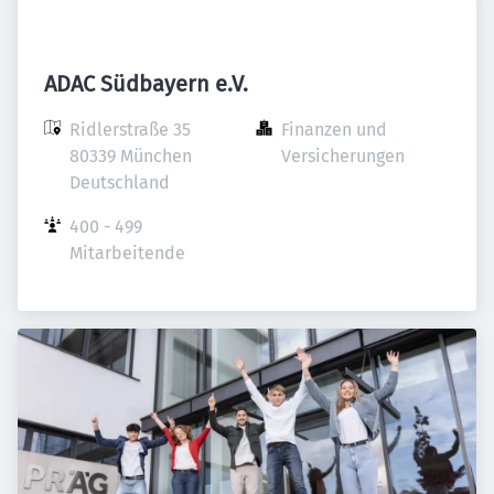
ADAC Südbayern e.V.
Ridlerstraße 35

Finanzen und 
80339 München

Versicherungen
Deutschland
400 - 499 
Mitarbeitende