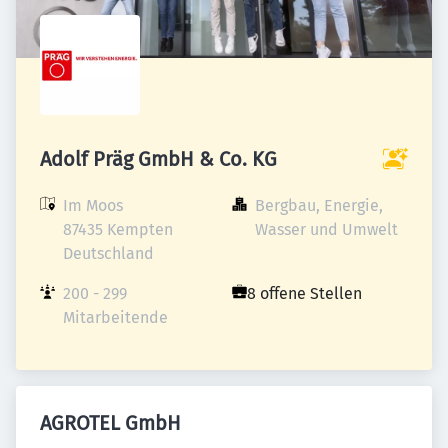
Adolf Präg GmbH & Co. KG
Im Moos

Bergbau, Energie, 
87435 Kempten

Wasser und Umwelt
Deutschland
200 - 299 
8 offene Stellen
Mitarbeitende
AGROTEL GmbH