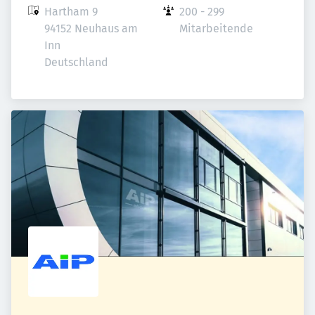
Hartham 9

200 - 299 
94152 Neuhaus am 
Mitarbeitende
Inn

Deutschland