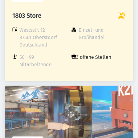
1803 Store
Westsstr. 12

Einzel- und 
87561 Oberstdorf

Großhandel
Deutschland
50 - 99 
3 offene Stellen
Mitarbeitende