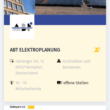
ABT ELEKTROPLANUNG
Heisinger Str. 12

Architektur und 
87437 Kempten

Bauwesen
Deutschland
10 - 19 
7 offene Stellen
Mitarbeitende