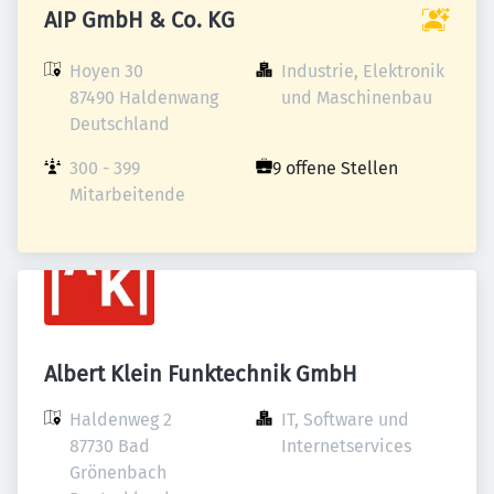
AIP GmbH & Co. KG
Hoyen 30

Industrie, Elektronik 
87490 Haldenwang

und Maschinenbau
Deutschland
300 - 399 
9 offene Stellen
Mitarbeitende
Albert Klein Funktechnik GmbH
Haldenweg 2

IT, Software und 
87730 Bad 
Internetservices
Grönenbach
