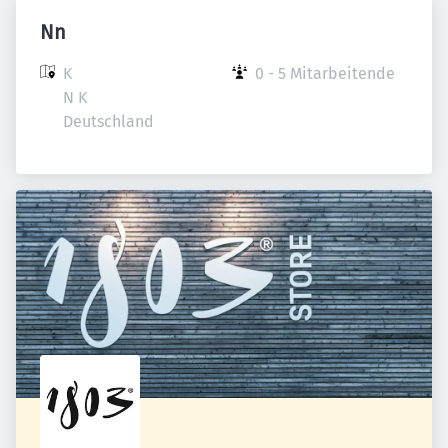
Nn
K

0 - 5 Mitarbeitende
N K

Deutschland