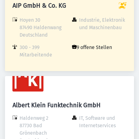
AIP GmbH & Co. KG
Hoyen 30

Industrie, Elektronik 
87490 Haldenwang

und Maschinenbau
Deutschland
300 - 399 
9 offene Stellen
Mitarbeitende
Albert Klein Funktechnik GmbH
Haldenweg 2

IT, Software und 
87730 Bad 
Internetservices
Grönenbach
