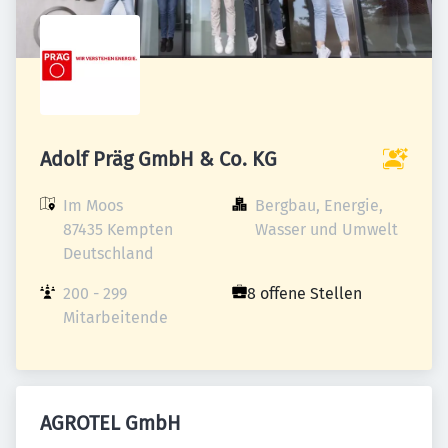
Adolf Präg GmbH & Co. KG
Im Moos

Bergbau, Energie, 
87435 Kempten

Wasser und Umwelt
Deutschland
200 - 299 
8 offene Stellen
Mitarbeitende
AGROTEL GmbH