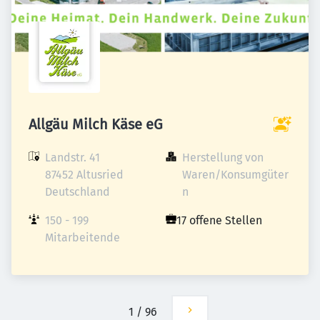
Allgäu Milch Käse eG
Landstr. 41

Herstellung von 
87452 Altusried

Waren/Konsumgüter
Deutschland
n
150 - 199 
17 offene Stellen
Mitarbeitende
1
/
96