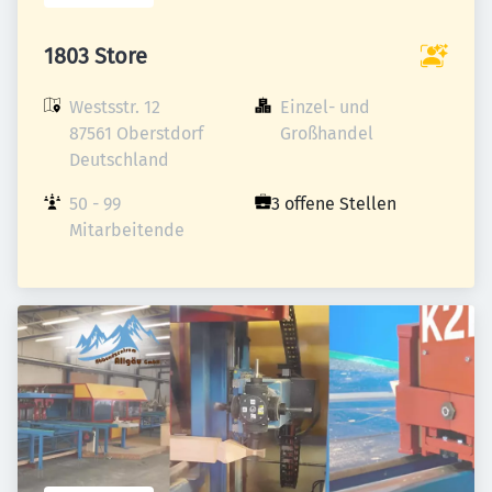
1803 Store
Westsstr. 12

Einzel- und 
87561 Oberstdorf

Großhandel
Deutschland
50 - 99 
3 offene Stellen
Mitarbeitende