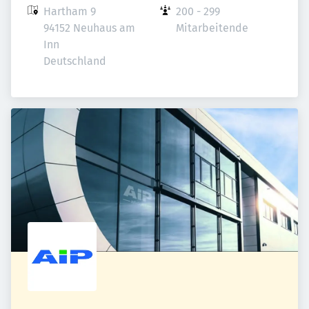
Hartham 9

200 - 299 
94152 Neuhaus am 
Mitarbeitende
Inn

Deutschland