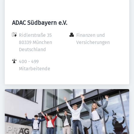
ADAC Südbayern e.V.
Ridlerstraße 35

Finanzen und 
80339 München

Versicherungen
Deutschland
400 - 499 
Mitarbeitende