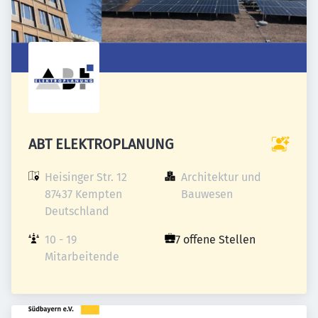
ABT ELEKTROPLANUNG
Heisinger Str. 12

Architektur und 
87437 Kempten

Bauwesen
Deutschland
10 - 19 
7 offene Stellen
Mitarbeitende