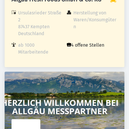
Ursulasrieder Straße 
Herstellung von 
2

Waren/Konsumgüter
87437 Kempten

n
Deutschland
ab 1000 
4 offene Stellen
Mitarbeitende