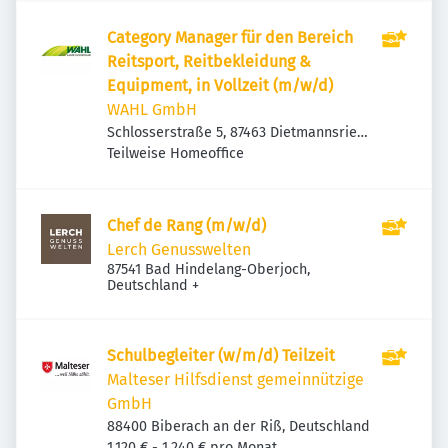
Category Manager für den Bereich
Reitsport, Reitbekleidung &
Equipment, in Vollzeit (m/w/d)
WAHL GmbH
Schlosserstraße 5, 87463 Dietmannsried,
Deutschland
Teilweise Homeoffice
Chef de Rang (m/w/d)
Lerch Genusswelten
87541 Bad Hindelang-Oberjoch,
Deutschland
+
Schulbegleiter (w/m/d) Teilzeit
Malteser Hilfsdienst gemeinnützige
GmbH
88400 Biberach an der Riß, Deutschland
1.120 € - 1.240 € pro Monat