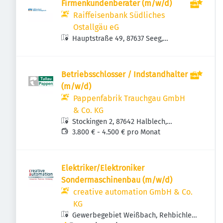
Firmenkundenberater (m/w/d)
Raiffeisenbank Südliches
Ostallgäu eG
Hauptstraße 49, 87637 Seeg,
Deutschland
Betriebsschlosser / Indstandhalter
(m/w/d)
Pappenfabrik Trauchgau GmbH
& Co. KG
Stockingen 2, 87642 Halblech,
Deutschland
3.800 € - 4.500 € pro Monat
Elektriker/Elektroniker
Sondermaschinenbau (m/w/d)
creative automation GmbH & Co.
KG
Gewerbegebiet Weißbach, Rehbichler