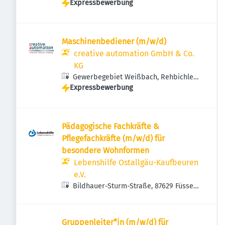
Expressbewerbung
Weg 28, 87459 Pfronten, Deutschland
Maschinenbediener (m/w/d)
creative automation GmbH & Co.
KG
Gewerbegebiet Weißbach, Rehbichler
Expressbewerbung
Weg 28, 87459 Pfronten, Deutschland
Pädagogische Fachkräfte &
Pflegefachkräfte (m/w/d) für
besondere Wohnformen
Lebenshilfe Ostallgäu-Kaufbeuren
e.V.
Bildhauer-Sturm-Straße, 87629 Füssen,
Deutschland
Gruppenleiter*in (m/w/d) für